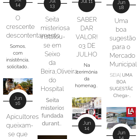
Jul
Jul 11
Jun
14
13
18
O
Seita
SABER
Uma
crescente
misteriosa
DAR
boa
descontentamento
instalou-
VALOR!
sugestão
se em
03 DE
para o
Somos,
Seixo
com
JULHO
Mercado
insistência,
da
Municipal
Na
solicitados
Beira,Oliveira
cerimónia
para
SEIA|
UMA
da
do
escrever
BOA
homenagem
sobre
Hospital
SUGESTÃO
e da
"este ou
Chega-
Jun
atribuição
Seita
aquele
nos a
16
dos
misteriosa
assunto"
informação
prémios
que muito
fundada
Apicultores
que
de Mérito,
incomoda
decorrem
durante
Jun
queixam-
a Câmara
14
as pessoas
obras de
a
Jun
se que
Municipal
e cuja
pormenor
14
pandemia