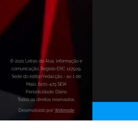
© 2021 Letras do Alva, informação e
comunicação, Registo ERC 127509,
Sede do editor/redacção - av. 1 de
Maio, 6270-479 SEIA
Periodicidade: Diário
Todos os direitos reservados.
Desenvolvido por
Webnode