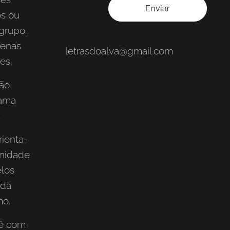
Enviar
os ou
grupo.
penas
letrasdoalva@gmail.com
es.
ão
rama
.
ienta-
gnidade
los
 da
mo.
ê com