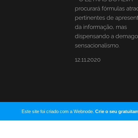
procurará fórmulas atrac
pertinentes de apresen
da informação, mas
dispensando a demago
sensacionalismo.
12.11.2020
Este site foi criado com a Webnode.
Crie o seu gratuita