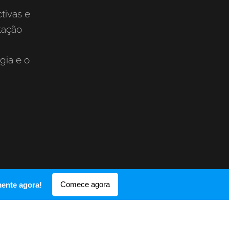
tivas e
tação
gia e o
Comece agora
mente agora!