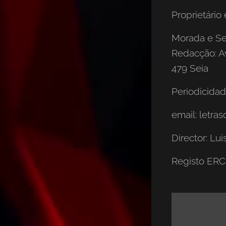
Proprietário 
Morada e Se
Redacção: Av
479 Seia
Periodicidad
email: letr
Director: Lui
Registo ER