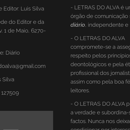
- LETRAS DO ALVA é 
e Editor: Luis Silva
órgão de comunicação s
de do Editor e da
diário
, independente e l
. 1 de Maio, 6270-
- O LETRAS DO ALVA
compromete-se a asseg
e: Diário
respeito pelos princípio
deontológicos e pela ét
asdoalva@gmail.com
profissional dos jornalist
s Silva
assim como pela boa f
leitores.
C 127509
- O LETRAS DO ALVA p
a verdade e subordina-
factos. Nunca nos deix
condicionar por interes