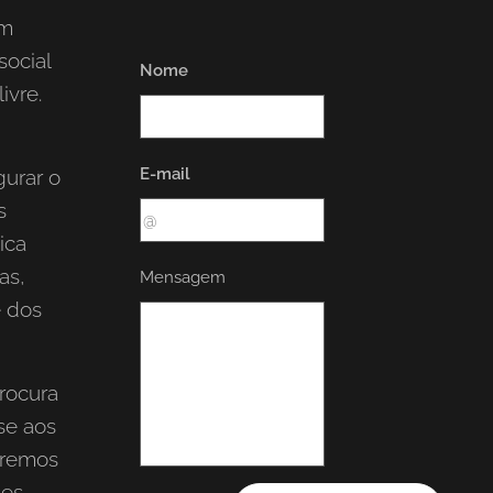
um
ocial
Nome
ivre.
E-mail
urar o
s
ica
as,
Mensagem
é dos
rocura
se aos
aremos
ses